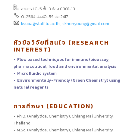
อาคาร LC-5 ชั้น 3 ห้อง C301-13
0-2564-4440-59
ต่อ 2417
ksupa@staff.tu.ac.th
,
skhonyoung@gmail.com
หัวข้อวิจัยที่สนใจ (RESEARCH
INTEREST)
• Flow based techniques for immuno/bioassay,
pharmaceutical, food and environmental analysis
• Microfluidic system
• Environmentally-Friendly (Green Chemistry) using
natural reagents
การศึกษา (EDUCATION)
• Ph.D. (Analytical Chemistry), Chiang Mai University,
Thailand
• M.Sc. (Analytical Chemistry), Chiang Mai University,