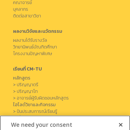
คณาจารย์
บุคลากร
ติดต่อสาขาวิชา
ผลงานวิจัยและนวัตกรรม
ผลงานได้รับรางวัล
วิทยานิพนธ์บัณฑิตศึกษา
โครงงานปัญหาพิเศษ
เรียนที่ CM-TU
หลักสูตร
>
ปริญญาตรี
>
ปริญญาโท
>
อาจารย์ผู้รับผิดชอบหลักสูตร
ไฮไลต์วิชาและกิจกรรม
>
ปันประสบการณ์เรียนรู้
>
เรื่องราวจากศิษย์เก่า
We need your consent
>
เครือข่ายความร่วมมือ